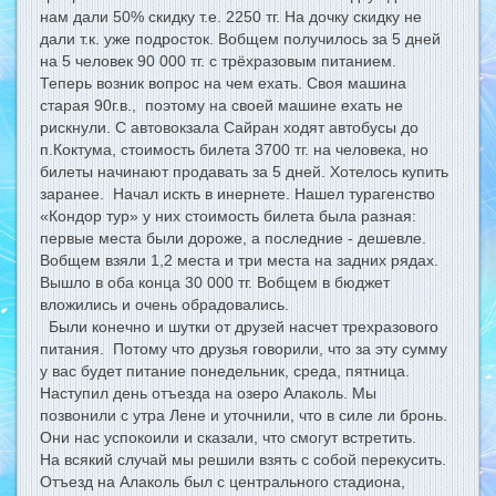
нам дали 50% скидку т.е. 2250 тг. На дочку скидку не
дали т.к. уже подросток. Вобщем получилось за 5 дней
на 5 человек 90 000 тг. с трёхразовым питанием.
Теперь возник вопрос на чем ехать. Своя машина
старая 90г.в., поэтому на своей машине ехать не
рискнули. С автовокзала Сайран ходят автобусы до
п.Коктума, стоимость билета 3700 тг. на человека, но
билеты начинают продавать за 5 дней. Хотелось купить
заранее. Начал искть в инернете. Нашел турагенство
«Кондор тур» у них стоимость билета была разная:
первые места были дороже, а последние - дешевле.
Вобщем взяли 1,2 места и три места на задних рядах.
Вышло в оба конца 30 000 тг. Вобщем в бюджет
вложились и очень обрадовались.
Были конечно и шутки от друзей насчет трехразового
питания. Потому что друзья говорили, что за эту сумму
у вас будет питание понедельник, среда, пятница.
Наступил день отъезда на озеро Алаколь. Мы
позвонили с утра Лене и уточнили, что в силе ли бронь.
Они нас успокоили и сказали, что смогут встретить.
На всякий случай мы решили взять с собой перекусить.
Отъезд на Алаколь был с центрального стадиона,