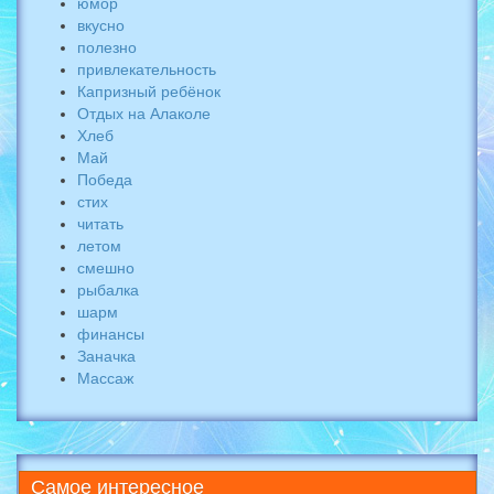
юмор
вкусно
полезно
привлекательность
Капризный ребёнок
Отдых на Алаколе
Хлеб
Май
Победа
стих
читать
летом
смешно
рыбалка
шарм
финансы
Заначка
Массаж
Самое
интересное