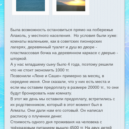
Была возможность остановиться прямо на побережье
Алаколь, у местного населения. Но условия были хуже:
комнаты маленькие, как в советских пионерских
лагерях, деревянный туалет и душ во дворе -
пластмассовая бочка на деревянном каркасе с дверью -
шторкой.
А у нас младшему сыну было 4 года, поэтому решили
что не стоит экономить 1000 тг.
Позвонили «Лене и Саше» примерно за месяц, в
середине июня. Они сказали, что у них есть места и
если мы оставим предоплату в размере 20000 тг., то они
будут бронировать нам комнату.
В этот же день мы оставили предоплату, встретились с
их родственником, который в этот момент был в
Алматы. Они дали нам его сотовый. Он написал
расписку о плучении денег.
Стоимость одного дня проживаня на человека с
трёхразовым питанием вышло 4500 тг. На двух детей