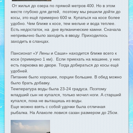
От жилья до озера по прямой метров 400. Но в этом
месте глубоко для детей, поэтому мы решили дойти до
косы, это ещё примерно 600 м. Купаться на косе более
удобно. Чем ближе к косе, тем мельче и вода теплее.
Есть недостаток, на дне вулканические камни. Сначала
непривычно было заходить в вводу. Приходилось
заходить в сланцах.
Пансионат «У Лены и Саши» находится ближе всего к
косе (примерно 1 км). Если приехать на машине, у них
есть парковка во дворе. Тогда добираться до косы ещё
удобней.
Питание было хорошее, порции большие. В обед можно
было брать добавку.
Температура воды была 23-24 градуса. Поэтому
младший сын не купался, только мочил ноги. А старший
купался, пока не вытащишь из воды.
Еще можно взять с собой удочки была отличная
рыбалка. На Алаколе ловися сазан размером до 25см.