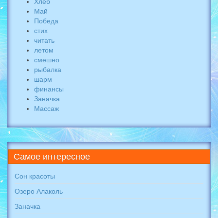
Хлеб
Май
Победа
стих
читать
летом
смешно
рыбалка
шарм
финансы
Заначка
Массаж
Самое
интересное
Сон красоты
Озеро Алаколь
Заначка