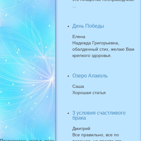
...
День Победы
Елена
Надежда Григорьевна,
обалденный стих, желаю Вам
крепкого здоровья.
Озеро Алаколь
Саша
Хорошая статья
3 условия счастливого
брака
Дмитрий
Все правильно, все по
Понравилась статья, поделитесь с друзьями.