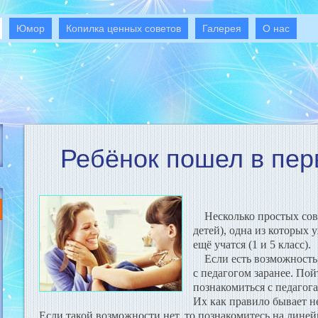
Юмор
Копилка ценных советов
Галерея
О нас
Ребёнок пошел в пер
Несколько простых сове
детей), одна из которых 
ещё учатся (1 и 5 класс).
Если есть возможность,
с педагогом заранее. По
познакомиться с педагог
Их как правило бывает нес
Если такой возможности нет, то познакомитесь на линей