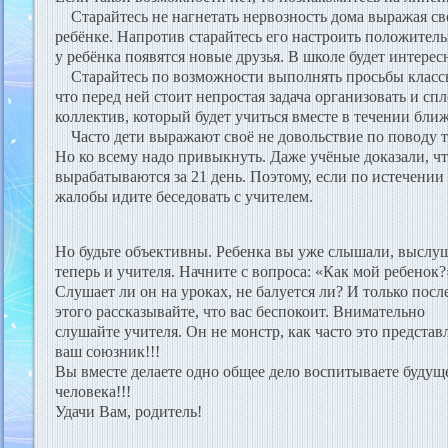
Старайтесь не нагнетать нервозность дома выражая св
ребёнке. Напротив старайтесь его настроить положительн
у ребёнка появятся новые друзья. В школе будет интересн
Старайтесь по возможности выполнять просьбы классн
что перед ней стоит непростая задача организовать и с
коллектив, который будет учиться вместе в течении бли
Часто дети выражают своё не довольствие по поводу т
Но ко всему надо привыкнуть. Даже учёные доказали, ч
вырабатываются за 21 день. Поэтому, если по истечении
жалобы идите беседовать с учителем.
Но будьте объективны. Ребенка вы уже слышали, выслу
теперь и учителя. Начните с вопроса: «Как мой ребенок
Слушает ли он на уроках, не балуется ли? И только посл
этого рассказывайте, что вас беспокоит. Внимательно
слушайте учителя. Он не монстр, как часто это представ
ваш союзник!!!
Вы вместе делаете одно общее дело воспитываете будущ
человека!!!
Удачи Вам, родитель!