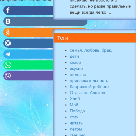
писанию, не просто это
сделать, но разве правильные
вещи всегда легко ...
Теги
семья, любовь, брак,
дети
юмор
вкусно
полезно
привлекательность
Капризный ребёнок
Отдых на Алаколе
Хлеб
Май
Победа
стих
читать
летом
смешно