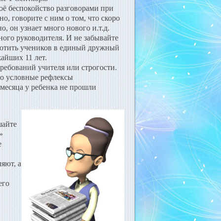
оё беспокойство разговорами при
о, говорите с ним о том, что скоро
о, он узнает много нового и.т.д.
ого руководителя. И не забывайте
плотить учеников в единый дружный
жайших 11 лет.
ребований учителя или строгости.
то условные рефлексы
 месяца у ребенка не прошли
шайте
?»
е
ляют, а
его