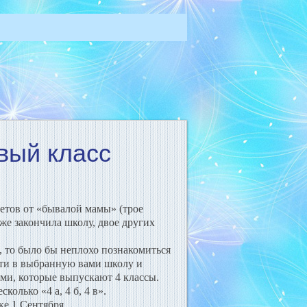
вый класс
тов от «бывалой мамы» (трое
уже закончила школу, двое других
 то было бы неплохо познакомиться
йти в выбранную вами школу и
ами, которые выпускают 4 классы.
колько «4 а, 4 б, 4 в».
ке 1 Сентября.